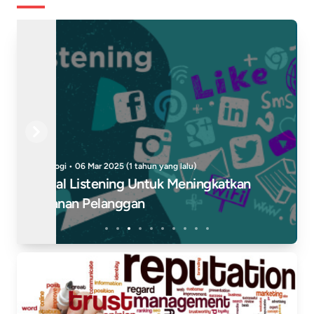
Previous
Next
Teknologi • 09 Mar 2025 (1 tahun yang lalu)
Peran Monitoring Sosial Media Dalam
Manajemen Reputasi