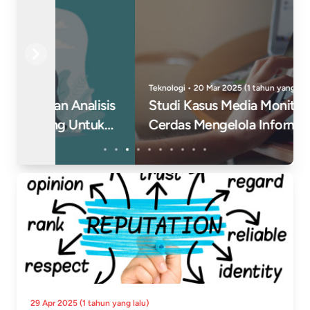
Previous
Next
Teknologi • 20 Mar 2025 (1 tahun yang lalu)
Studi Kasus Media Monitoring: Strategi
Cerdas Mengelola Informasi Dan Reputasi
Di Era Digital
29 Apr 2025 (1 tahun yang lalu)