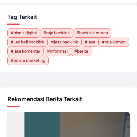
Tag Terkait
#bisnis digital
#raja backlink
#backlink murah
#jual beli backlink
#jasa backlink
#jasa
#raja komen
#jasa komentar
#informasi
#berita
#online marketing
Rekomendasi Berita Terkait