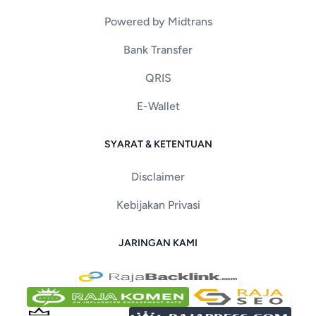
Powered by Midtrans
Bank Transfer
QRIS
E-Wallet
SYARAT & KETENTUAN
Disclaimer
Kebijakan Privasi
JARINGAN KAMI