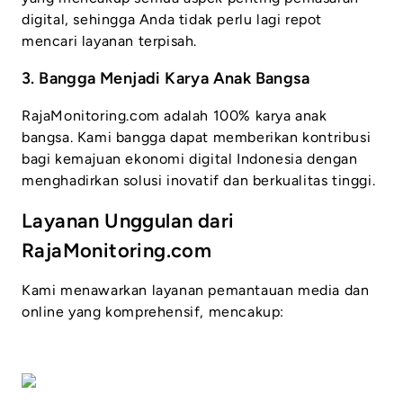
digital, sehingga Anda tidak perlu lagi repot
mencari layanan terpisah.
3. Bangga Menjadi Karya Anak Bangsa
RajaMonitoring.com adalah 100% karya anak
bangsa. Kami bangga dapat memberikan kontribusi
bagi kemajuan ekonomi digital Indonesia dengan
menghadirkan solusi inovatif dan berkualitas tinggi.
Layanan Unggulan dari
RajaMonitoring.com
Kami menawarkan layanan pemantauan media dan
online yang komprehensif, mencakup: