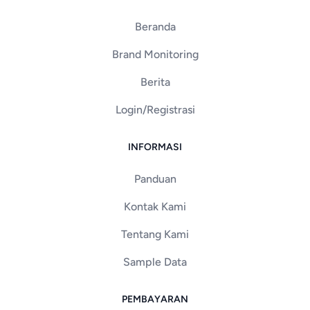
Beranda
Brand Monitoring
Berita
Login/Registrasi
INFORMASI
Panduan
Kontak Kami
Tentang Kami
Sample Data
PEMBAYARAN