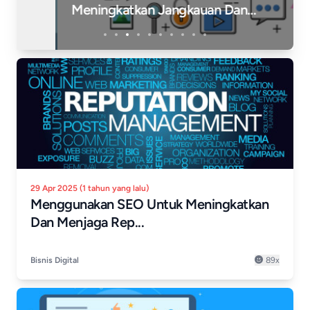
Meningkatkan Jangkauan Dan
Pertumbuhan
29 Apr 2025 (1 tahun yang lalu)
Menggunakan SEO Untuk Meningkatkan
Dan Menjaga Rep...
Bisnis Digital
89x