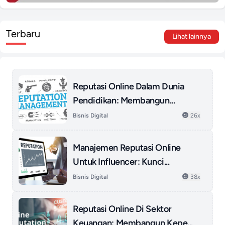
Terbaru
Lihat lainnya
Reputasi Online Dalam Dunia
Pendidikan: Membangun...
Bisnis Digital
26x
Manajemen Reputasi Online
Untuk Influencer: Kunci...
Bisnis Digital
38x
Reputasi Online Di Sektor
Keuangan: Membangun Kepe...