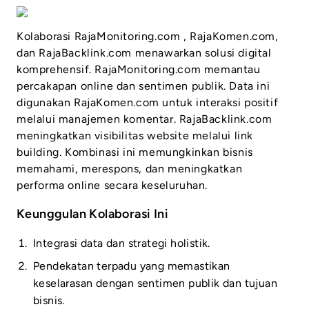
Kolaborasi RajaMonitoring.com , RajaKomen.com,
dan RajaBacklink.com menawarkan solusi digital
komprehensif. RajaMonitoring.com memantau
percakapan online dan sentimen publik. Data ini
digunakan RajaKomen.com untuk interaksi positif
melalui manajemen komentar. RajaBacklink.com
meningkatkan visibilitas website melalui link
building. Kombinasi ini memungkinkan bisnis
memahami, merespons, dan meningkatkan
performa online secara keseluruhan.
Keunggulan Kolaborasi Ini
Integrasi data dan strategi holistik.
Pendekatan terpadu yang memastikan
keselarasan dengan sentimen publik dan tujuan
bisnis.