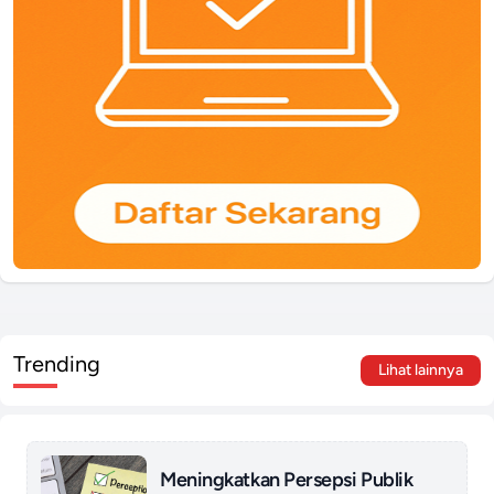
Trending
Lihat lainnya
Meningkatkan Persepsi Publik