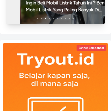
Ingin Beli Mobil Listrik Tahun Ini ? Berikut
Mobil Listrik Yang Paling Banyak Di
Mention Di Media So...
Banner Bersponsor