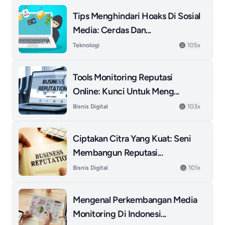
Tips Menghindari Hoaks Di Sosial
Media: Cerdas Dan...
Teknologi
105x
Tools Monitoring Reputasi
Online: Kunci Untuk Meng...
Bisnis Digital
103x
Ciptakan Citra Yang Kuat: Seni
Membangun Reputasi...
Bisnis Digital
101x
Mengenal Perkembangan Media
Monitoring Di Indonesi...