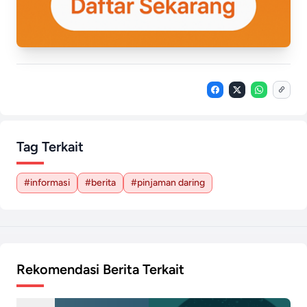
Tag Terkait
#informasi
#berita
#pinjaman daring
Rekomendasi Berita Terkait