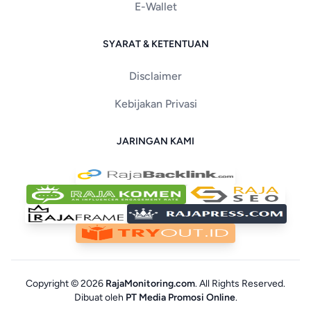
E-Wallet
SYARAT & KETENTUAN
Disclaimer
Kebijakan Privasi
JARINGAN KAMI
Copyright © 2026
RajaMonitoring.com
. All Rights Reserved.
Dibuat oleh
PT Media Promosi Online
.