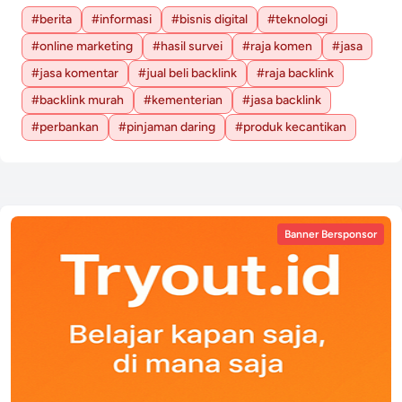
#berita
#informasi
#bisnis digital
#teknologi
#online marketing
#hasil survei
#raja komen
#jasa
#jasa komentar
#jual beli backlink
#raja backlink
#backlink murah
#kementerian
#jasa backlink
#perbankan
#pinjaman daring
#produk kecantikan
Banner Bersponsor