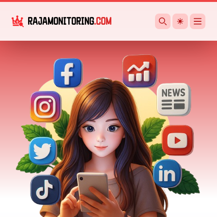
RAJAMONITORING
.COM
Search
Open 