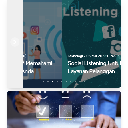
Previous
Next
Teknologi • 06 Mar 2025 (1 tahun yang lalu)
Social Listening Untuk Meningkatkan
Layanan Pelanggan