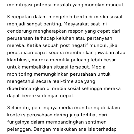
memitigasi potensi masalah yang mungkin muncul.
Kecepatan dalam mengelola berita di media sosial
menjadi sangat penting. Masyarakat saat ini
cenderung mengharapkan respon yang cepat dari
perusahaan terhadap keluhan atau pertanyaan
mereka. Ketika sebuah post negatif muncul, jika
perusahaan dapat segera memberikan jawaban atau
klarifikasi, mereka memiliki peluang lebih besar
untuk membalikkan situasi tersebut. Media
monitoring memungkinkan perusahaan untuk
mengetahui secara real-time apa yang
diperbincangkan di media sosial sehingga mereka
dapat bereaksi dengan cepat.
Selain itu, pentingnya media monitoring di dalam
konteks perusahaan daring juga terlihat dari
fungsinya dalam membandingkan sentimen
pelanggan. Dengan melakukan analisis terhadap