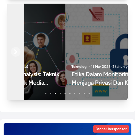
Previous
Next
Teknologi • 11 Mar 2025 (1 tahun yang lalu)
k
Etika Dalam Monitoring Media Sosial:
Menjaga Privasi Dan Kepercayaan Di Era
Digital
Banner Bersponsor