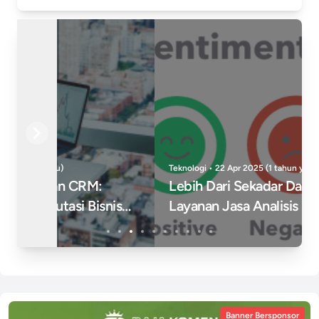
Previous
Next
Teknologi • 22 Apr 2025 (1 tahun yang lalu)
Lebih Dari Sekadar Data: Kekuatan
Layanan Jasa Analisis Sentimen Untuk
Menentukan Arah Strategi Bisn...
Banner Bersponsor