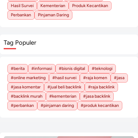
Hasil Survei
Kementerian
Produk Kecantikan
Perbankan
Pinjaman Daring
Tag Populer
#berita
#informasi
#bisnis digital
#teknologi
#online marketing
#hasil survei
#raja komen
#jasa
#jasa komentar
#jual beli backlink
#raja backlink
#backlink murah
#kementerian
#jasa backlink
#perbankan
#pinjaman daring
#produk kecantikan