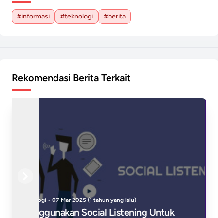
#informasi
#teknologi
#berita
Rekomendasi Berita Terkait
Previous
Next
Bisnis Digital • 11 Mar 2025 (1 tahun yang lalu)
Etika Dalam Praktik Social Listening: