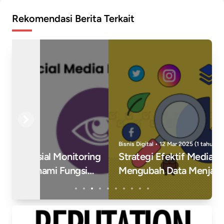
Rekomendasi Berita Terkait
Previous
Next
Bisnis Digital • 12 Mar 2025 (1 tahun yang lalu)
g
Strategi Efektif Media Monitoring:
Mengubah Data Menjadi Keputusan
Cerdas