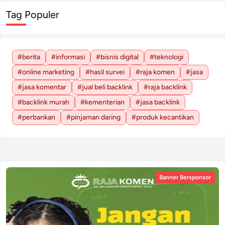
Tag Populer
#berita
#informasi
#bisnis digital
#teknologi
#online marketing
#hasil survei
#raja komen
#jasa
#jasa komentar
#jual beli backlink
#raja backlink
#backlink murah
#kementerian
#jasa backlink
#perbankan
#pinjaman daring
#produk kecantikan
Banner Bersponsor